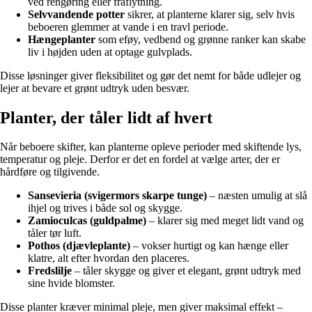
ved rengøring eller fraflytning.
Selvvandende potter
sikrer, at planterne klarer sig, selv hvis
beboeren glemmer at vande i en travl periode.
Hængeplanter
som eføy, vedbend og grønne ranker kan skabe
liv i højden uden at optage gulvplads.
Disse løsninger giver fleksibilitet og gør det nemt for både udlejer og
lejer at bevare et grønt udtryk uden besvær.
Planter, der tåler lidt af hvert
Når beboere skifter, kan planterne opleve perioder med skiftende lys,
temperatur og pleje. Derfor er det en fordel at vælge arter, der er
hårdføre og tilgivende.
Sansevieria (svigermors skarpe tunge)
– næsten umulig at slå
ihjel og trives i både sol og skygge.
Zamioculcas (guldpalme)
– klarer sig med meget lidt vand og
tåler tør luft.
Pothos (djævleplante)
– vokser hurtigt og kan hænge eller
klatre, alt efter hvordan den placeres.
Fredslilje
– tåler skygge og giver et elegant, grønt udtryk med
sine hvide blomster.
Disse planter kræver minimal pleje, men giver maksimal effekt –