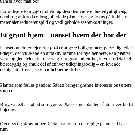
uanset hvor man bor.
For udlejere kan grøn indretning desuden være et bæredygtigt valg.
Genbrug af krukker, brug af lokale plantearter og fokus på holdbare
materialer reducerer spild og vedligeholdelsesomkostninger.
Et grønt hjem – uanset hvem der bor der
Uanset om du er lejer, der ønsker at gøre boligen mere personlig, eller
udlejer, der vil skabe en attraktiv ramme for nye beboere, kan planter
være nøglen. Med de rette valg kan grøn indretning blive en fleksibel,
bæredygtig og smuk del af enhver udlejningsbolig – en levende
detalje, der trives, selv når beboerne skifter.
Planter som fælles passion: Sådan bringer grønne interesser os tættere
sammen
Brug væksthastighed som guide: Placér dine planter, så de trives bedst
i hjemmet
Ovenlys og skråvinduer: Sådan vælger du de rigtige planter til lyse
rum