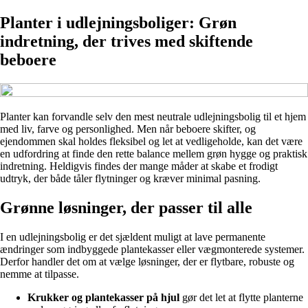
Planter i udlejningsboliger: Grøn
indretning, der trives med skiftende
beboere
Planter kan forvandle selv den mest neutrale udlejningsbolig til et hjem
med liv, farve og personlighed. Men når beboere skifter, og
ejendommen skal holdes fleksibel og let at vedligeholde, kan det være
en udfordring at finde den rette balance mellem grøn hygge og praktisk
indretning. Heldigvis findes der mange måder at skabe et frodigt
udtryk, der både tåler flytninger og kræver minimal pasning.
Grønne løsninger, der passer til alle
I en udlejningsbolig er det sjældent muligt at lave permanente
ændringer som indbyggede plantekasser eller vægmonterede systemer.
Derfor handler det om at vælge løsninger, der er flytbare, robuste og
nemme at tilpasse.
Krukker og plantekasser på hjul
gør det let at flytte planterne