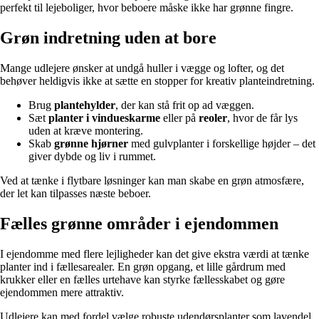
perfekt til lejeboliger, hvor beboere måske ikke har grønne fingre.
Grøn indretning uden at bore
Mange udlejere ønsker at undgå huller i vægge og lofter, og det
behøver heldigvis ikke at sætte en stopper for kreativ planteindretning.
Brug
plantehylder
, der kan stå frit op ad væggen.
Sæt
planter i vindueskarme
eller på
reoler
, hvor de får lys
uden at kræve montering.
Skab
grønne hjørner
med gulvplanter i forskellige højder – det
giver dybde og liv i rummet.
Ved at tænke i flytbare løsninger kan man skabe en grøn atmosfære,
der let kan tilpasses næste beboer.
Fælles grønne områder i ejendommen
I ejendomme med flere lejligheder kan det give ekstra værdi at tænke
planter ind i fællesarealer. En grøn opgang, et lille gårdrum med
krukker eller en fælles urtehave kan styrke fællesskabet og gøre
ejendommen mere attraktiv.
Udlejere kan med fordel vælge robuste udendørsplanter som lavendel,