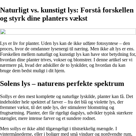
Naturligt vs. kunstigt lys: Forstå forskellen
og styrk dine planters vækst
Lys er liv for planter. Uden lys kan de ikke udføre fotosyntese – den
proces, hvor de omdanner lysenergi til næring. Men ikke alt lys er ens.
Forskellen mellem naturligt og kunstigt lys kan have stor betydning for,
hvordan dine planter trives, vokser og blomstrer. I denne artikel ser vi
nærmere på, hvad der adskiller de to lyskilder, og hvordan du kan
bruge dem bedst muligt i dit hjem.
Solens lys – naturens perfekte spektrum
Sollys er den mest komplette og naturlige lyskilde, planter kan få. Det
indeholder hele spektret af farver – fra det blå og violette lys, der
fremmer vækst, til det røde lys, der stimulerer blomstring og
frugtsætning. Planter, der får rigeligt dagslys, udvikler typisk stærkere
stængler, mere intense farver og et sundere rodnet.
Men sollys er ikke altid tilgængeligt i tilstrækkelig mængde. I
vintermånederne, eller i boliger med små vinduer og nordvendte rum,