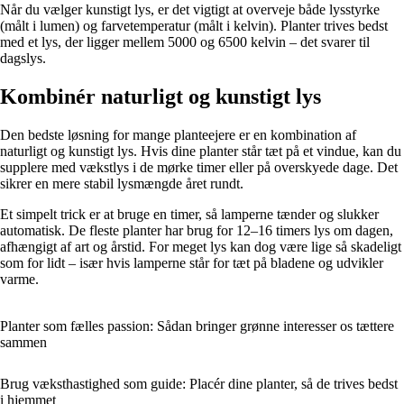
Når du vælger kunstigt lys, er det vigtigt at overveje både lysstyrke
(målt i lumen) og farvetemperatur (målt i kelvin). Planter trives bedst
med et lys, der ligger mellem 5000 og 6500 kelvin – det svarer til
dagslys.
Kombinér naturligt og kunstigt lys
Den bedste løsning for mange planteejere er en kombination af
naturligt og kunstigt lys. Hvis dine planter står tæt på et vindue, kan du
supplere med vækstlys i de mørke timer eller på overskyede dage. Det
sikrer en mere stabil lysmængde året rundt.
Et simpelt trick er at bruge en timer, så lamperne tænder og slukker
automatisk. De fleste planter har brug for 12–16 timers lys om dagen,
afhængigt af art og årstid. For meget lys kan dog være lige så skadeligt
som for lidt – især hvis lamperne står for tæt på bladene og udvikler
varme.
Planter som fælles passion: Sådan bringer grønne interesser os tættere
sammen
Brug væksthastighed som guide: Placér dine planter, så de trives bedst
i hjemmet