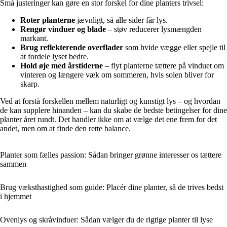
Små justeringer kan gøre en stor forskel for dine planters trivsel:
Roter planterne
jævnligt, så alle sider får lys.
Rengør vinduer og blade
– støv reducerer lysmængden
markant.
Brug reflekterende overflader
som hvide vægge eller spejle til
at fordele lyset bedre.
Hold øje med årstiderne
– flyt planterne tættere på vinduet om
vinteren og længere væk om sommeren, hvis solen bliver for
skarp.
Ved at forstå forskellen mellem naturligt og kunstigt lys – og hvordan
de kan supplere hinanden – kan du skabe de bedste betingelser for dine
planter året rundt. Det handler ikke om at vælge det ene frem for det
andet, men om at finde den rette balance.
Planter som fælles passion: Sådan bringer grønne interesser os tættere
sammen
Brug væksthastighed som guide: Placér dine planter, så de trives bedst
i hjemmet
Ovenlys og skråvinduer: Sådan vælger du de rigtige planter til lyse