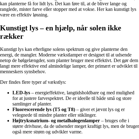
kan planterne få for lidt lys. Det kan føre til, at de bliver lange og
ranglede, mister farve eller stopper med at vokse. Her kan kunstigt lys
være en effektiv løsning.
Kunstigt lys – en hjælp, når solen ikke
rækker
Kunstigt lys kan efterligne solens spektrum og give planterne den
energi, de mangler. Moderne vækstlamper er designet til at udsende
netop de bølgelængder, som planter bruger mest effektivt. Det gør dem
langt mere effektive end almindelige lamper, der primært er udviklet til
menneskers synsbehov.
Der findes flere typer af vækstlys:
LED-lys
– energieffektive, langtidsholdbare og med mulighed
for at justere farvespektret. De er ideelle til både små og store
samlinger af planter.
Fluorescerende lys (T5 og T8)
– giver et jævnt lys og er
velegnede til mindre planter eller stiklinger.
Højtryksnatrium- og metalhalogenlamper
– bruges ofte i
større drivhuse, da de udsender meget kraftigt lys, men de bruger
også mere strøm og udvikler varme.