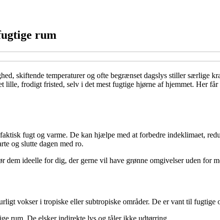
 fugtige rum
ed, skiftende temperaturer og ofte begrænset dagslys stiller særlige krav.
 lille, frodigt fristed, selv i det mest fugtige hjørne af hjemmet. Her få
ker faktisk fugt og varme. De kan hjælpe med at forbedre indeklimaet, r
rte og slutte dagen med ro.
 dem ideelle for dig, der gerne vil have grønne omgivelser uden for m
turligt vokser i tropiske eller subtropiske områder. De er vant til fugtig
ge rum. De elsker indirekte lys og tåler ikke udtørring.