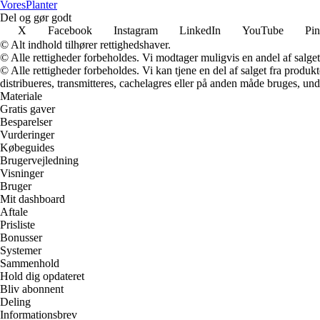
Vores
Planter
Del og gør godt
X
Facebook
Instagram
LinkedIn
YouTube
Pin
© Alt indhold tilhører rettighedshaver.
© Alle rettigheder forbeholdes. Vi modtager muligvis en andel af salget,
© Alle rettigheder forbeholdes. Vi kan tjene en del af salget fra produk
distribueres, transmitteres, cachelagres eller på anden måde bruges, und
Materiale
Gratis gaver
Besparelser
Vurderinger
Købeguides
Brugervejledning
Visninger
Bruger
Mit dashboard
Aftale
Prisliste
Bonusser
Systemer
Sammenhold
Hold dig opdateret
Bliv abonnent
Deling
Informationsbrev