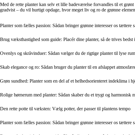
Med de rette planter kan selv et lille badeværelse forvandles til et grø
gradvist – du vil hurtigt opdage, hvor meget liv og ro de grønne elemen
Planter som fælles passion: Sådan bringer grønne interesser os tætter
Brug væksthastighed som guide: Placér dine planter, så de trives bedst
Ovenlys og skråvinduer: Sådan vælger du de rigtige planter til lyse ru
Skab elegance og ro: Sådan bruger du planter til en afslappet atmosfær
Grøn sundhed: Planter som en del af et helhedsorienteret indeklima i 
Rolige børnerum med planter: Sådan skaber du et trygt og harmonisk m
Den rette potte til væksten: Vælg potter, der passer til plantens tempo
Planter som fælles passion: Sådan bringer grønne interesser os tætter