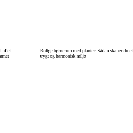
 af et
Rolige børnerum med planter: Sådan skaber du et
emmet
trygt og harmonisk miljø