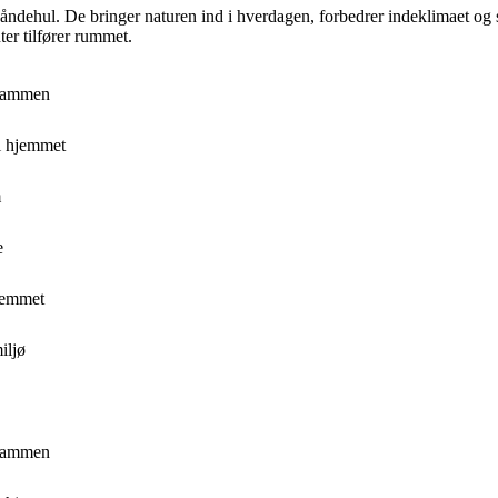
nt åndehul. De bringer naturen ind i hverdagen, forbedrer indeklimaet og
ter tilfører rummet.
e sammen
 i hjemmet
m
e
hjemmet
iljø
e sammen