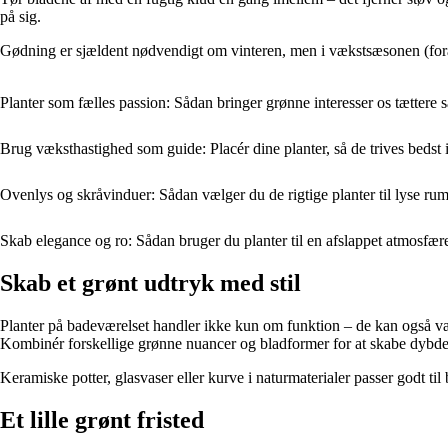
på sig.
Gødning er sjældent nødvendigt om vinteren, men i vækstsæsonen (forår
Planter som fælles passion: Sådan bringer grønne interesser os tætter
Brug væksthastighed som guide: Placér dine planter, så de trives bedst
Ovenlys og skråvinduer: Sådan vælger du de rigtige planter til lyse ru
Skab elegance og ro: Sådan bruger du planter til en afslappet atmosfær
Skab et grønt udtryk med stil
Planter på badeværelset handler ikke kun om funktion – de kan også vær
Kombinér forskellige grønne nuancer og bladformer for at skabe dybde 
Keramiske potter, glasvaser eller kurve i naturmaterialer passer godt til
Et lille grønt fristed