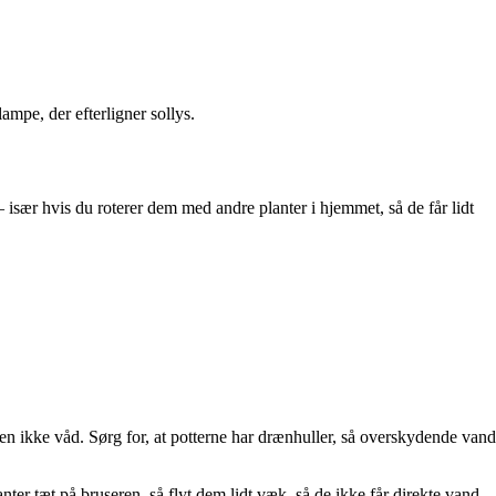
.
ampe, der efterligner sollys.
 især hvis du roterer dem med andre planter i hjemmet, så de får lidt
.
 men ikke våd. Sørg for, at potterne har drænhuller, så overskydende vand
ter tæt på bruseren, så flyt dem lidt væk, så de ikke får direkte vand