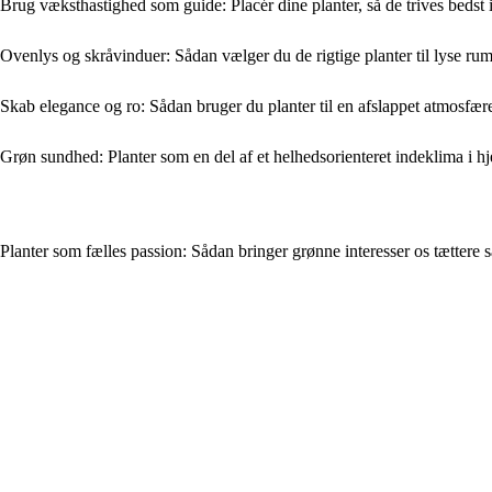
Brug væksthastighed som guide: Placér dine planter, så de trives bedst
Ovenlys og skråvinduer: Sådan vælger du de rigtige planter til lyse ru
Skab elegance og ro: Sådan bruger du planter til en afslappet atmosfær
Grøn sundhed: Planter som en del af et helhedsorienteret indeklima i 
Planter som fælles passion: Sådan bringer grønne interesser os tætter