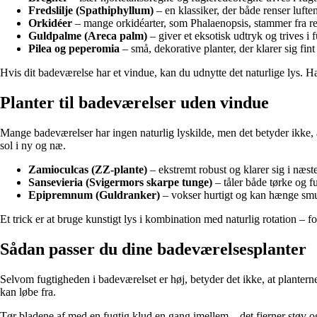
Fredslilje (Spathiphyllum)
– en klassiker, der både renser lufte
Orkidéer
– mange orkidéarter, som Phalaenopsis, stammer fra re
Guldpalme (Areca palm)
– giver et eksotisk udtryk og trives i 
Pilea og peperomia
– små, dekorative planter, der klarer sig fint
Hvis dit badeværelse har et vindue, kan du udnytte det naturlige lys. H
Planter til badeværelser uden vindue
Mange badeværelser har ingen naturlig lyskilde, men det betyder ikke, a
sol i ny og næ.
Zamioculcas (ZZ-plante)
– ekstremt robust og klarer sig i næste
Sansevieria (Svigermors skarpe tunge)
– tåler både tørke og f
Epipremnum (Guldranker)
– vokser hurtigt og kan hænge smukt 
Et trick er at bruge kunstigt lys i kombination med naturlig rotation – 
Sådan passer du dine badeværelsesplanter
Selvom fugtigheden i badeværelset er høj, betyder det ikke, at planterne
kan løbe fra.
Tør bladene af med en fugtig klud en gang imellem – det fjerner støv og