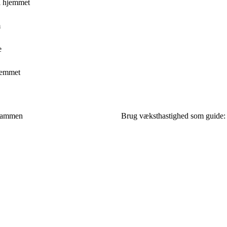
 i hjemmet
m
e
hjemmet
e sammen
Brug væksthastighed som guide: P