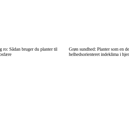
 ro: Sådan bruger du planter til
Grøn sundhed: Planter som en del
mosfære
helhedsorienteret indeklima i hj