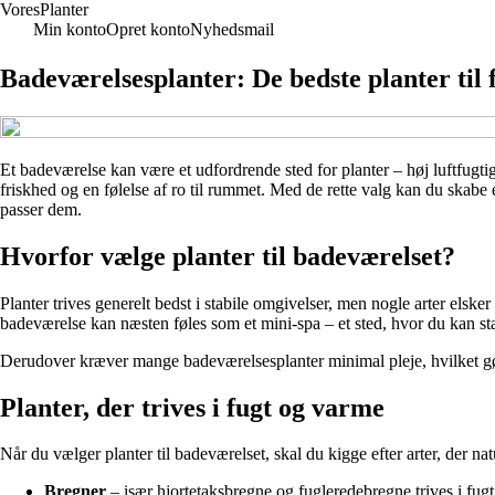
Vores
Planter
Min konto
Opret konto
Nyhedsmail
Badeværelsesplanter: De bedste planter til
Et badeværelse kan være et udfordrende sted for planter – høj luftfugtigh
friskhed og en følelse af ro til rummet. Med de rette valg kan du skabe et
passer dem.
Hvorfor vælge planter til badeværelset?
Planter trives generelt bedst i stabile omgivelser, men nogle arter els
badeværelse kan næsten føles som et mini-spa – et sted, hvor du kan sta
Derudover kræver mange badeværelsesplanter minimal pleje, hvilket gør
Planter, der trives i fugt og varme
Når du vælger planter til badeværelset, skal du kigge efter arter, der na
Bregner
– især hjortetaksbregne og fugleredebregne trives i fugti