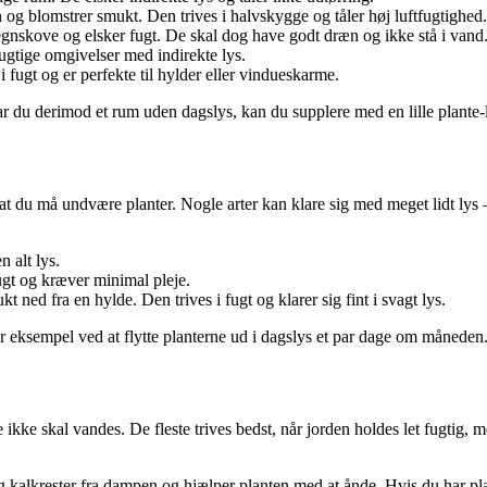
n og blomstrer smukt. Den trives i halvskygge og tåler høj luftfugtighed.
gnskove og elsker fugt. De skal dog have godt dræn og ikke stå i vand
fugtige omgivelser med indirekte lys.
 i fugt og er perfekte til hylder eller vindueskarme.
ar du derimod et rum uden dagslys, kan du supplere med en lille plante-l
t du må undvære planter. Nogle arter kan klare sig med meget lidt lys –
n alt lys.
ugt og kræver minimal pleje.
ned fra en hylde. Den trives i fugt og klarer sig fint i svagt lys.
for eksempel ved at flytte planterne ud i dagslys et par dage om måneden
 ikke skal vandes. De fleste trives bedst, når jorden holdes let fugtig,
 kalkrester fra dampen og hjælper planten med at ånde. Hvis du har plan