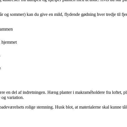
 og sommer) kan du give en mild, flydende gødning hver tredje til fje
e sammen
 i hjemmet
m
e
e en del af indretningen. Hæng planter i makraméholdere fra loftet, pla
og variation.
 badeværelsets rolige stemning. Husk blot, at materialerne skal kunne tål